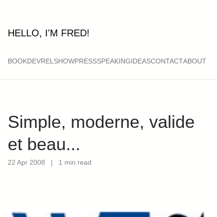
HELLO, I'M FRED!
BOOK
DEVRELSHOW
PRESS
SPEAKING
IDEAS
CONTACT
ABOUT
Simple, moderne, valide
et beau...
22 Apr 2008
|
1 min read