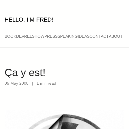
HELLO, I'M FRED!
BOOK
DEVRELSHOW
PRESS
SPEAKING
IDEAS
CONTACT
ABOUT
Ça y est!
05 May 2008
|
1 min read