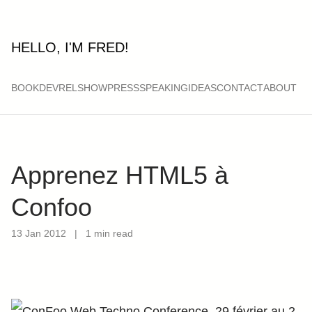
HELLO, I'M FRED!
BOOK
DEVRELSHOW
PRESS
SPEAKING
IDEAS
CONTACT
ABOUT
Apprenez HTML5 à
Confoo
13 Jan 2012
|
1 min read