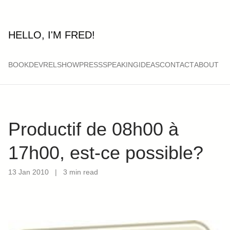
HELLO, I'M FRED!
BOOK
DEVRELSHOW
PRESS
SPEAKING
IDEAS
CONTACT
ABOUT
Productif de 08h00 à
17h00, est-ce possible?
13 Jan 2010
|
3 min read