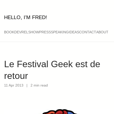
HELLO, I'M FRED!
BOOK
DEVRELSHOW
PRESS
SPEAKING
IDEAS
CONTACT
ABOUT
Le Festival Geek est de
retour
11 Apr 2013
|
2 min read