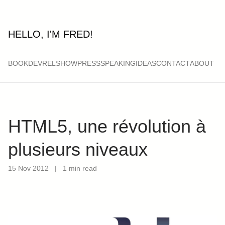
HELLO, I'M FRED!
BOOK
DEVRELSHOW
PRESS
SPEAKING
IDEAS
CONTACT
ABOUT
HTML5, une révolution à
plusieurs niveaux
15 Nov 2012
|
1 min read