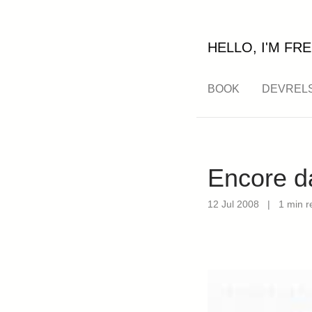
HELLO, I'M FRE
BOOK
DEVREL
Encore d
12 Jul 2008
|
1 min r