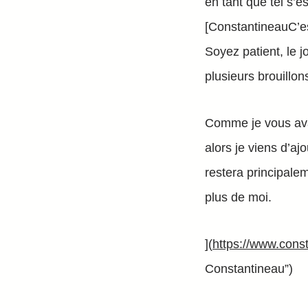
en tant que tel s’
[ConstantineauC’es
Soyez patient, le j
plusieurs brouillon
Comme je vous avais
alors je viens d’aj
restera principale
plus de moi.
](
https://www.cons
Constantineau”)