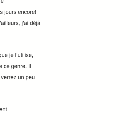
ie
s jours encore!
illeurs, j’ai déjà
e je l’utilise,
e ce genre. Il
 verrez un peu
ent