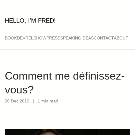
HELLO, I'M FRED!
BOOK
DEVRELSHOW
PRESS
SPEAKING
IDEAS
CONTACT
ABOUT
Comment me définissez-
vous?
20 Dec 2010
|
1 min read